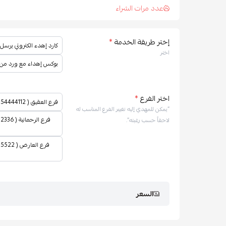
عدد مرات الشراء
إختر طريقة الخدمة
*
كارد إهدء الكتروني يرسل
اختر
بوكس إهداء مع ورد من ا
اختر الفرع
*
فرع العقيق ( 0554444112 ) يتم تأكيد تاريخ ووقت الحجز عن طريق خدمة العملاء
“يمكن للمهدي إليه تغيير الفرع المناسب له
لاحقاً حسب رغبته”.
السعر