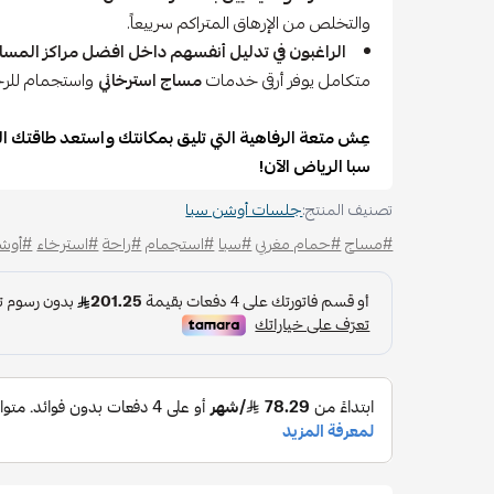
والتخلص من الإرهاق المتراكم سرييعاً.
الراغبون في تدليل أنفسهم داخل افضل مراكز المساج
متكامل يوفر أرقى خدمات
مساج استرخائي
واستجمام للرج
عِش متعة الرفاهية التي تليق بمكانتك واستعد طاقتك 
سبا الرياض الآن!
تصنيف المنتج:
جلسات أوشن سبا
#مساج
#حمام مغربي
#سبا
#استجمام
#راحة
#استرخاء
#أوشن