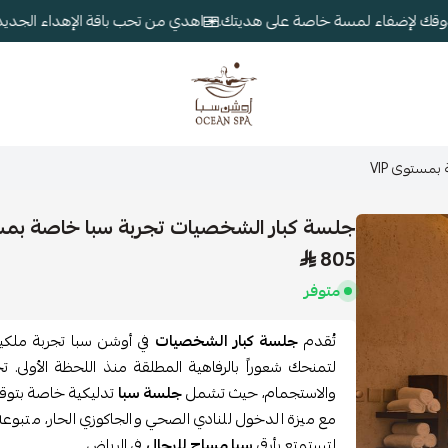
ذوقك لإضفاء لمسة خاصة على هديتك.
اهدي من تحب باقة الإهداء الجديد
أوشن سبا
مستوى VIP
جلسة كبار الشخصيات تجربة سبا خاصة بمستو
805
متوفر
تُقدم
جلسة كبار الشخصيات
في أوشن سبا تجربة ملكية
لتمنحك شعوراً بالرفاهية المطلقة منذ اللحظة الأولى. تجم
والاستجمام، حيث تشمل
جلسة سبا
تدليكية خاصة بتوقيع
مع ميزة الدخول للنادي الصحي والجاكوزي الحار، متبوعة
لتستمتع بأرقى
سبا مساج للرجال
في الرياض.