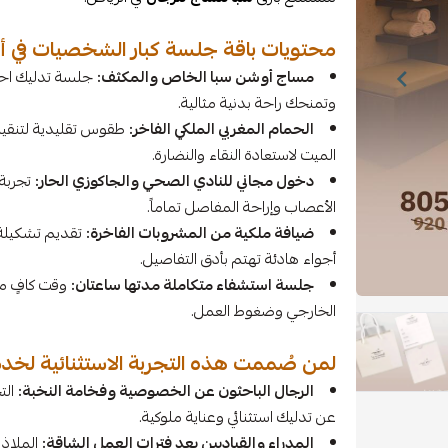
محتويات باقة جلسة كبار الشخصيات في أ
مساج أوشن سبا الخاص والمكثف:
جلسة تدليك احتر
وتمنحك راحة بدنية مثالية.
الحمام المغربي الملكي الفاخر:
طقوس تقليدية لتنقية
الميت لاستعادة النقاء والنضارة.
دخول مجاني للنادي الصحي والجاكوزي الحار:
تجربة 
الأعصاب وإراحة المفاصل تماماً.
ضيافة ملكية من المشروبات الفاخرة:
تقديم تشكيلة 
أجواء هادئة تهتم بأدق التفاصيل.
جلسة استشفاء متكاملة مدتها ساعتان:
وقت كافٍ م
الخارجي وضغوط العمل.
لمن صُممت هذه التجربة الاستثنائية لخدمات ال
الرجال الباحثون عن الخصوصية وفخامة النخبة:
الت
عن تدليك استثنائي وعناية ملوكية.
المدراء والقياديين بعد فترات العمل الشاقة:
الملاذ 