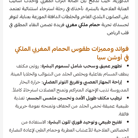
الذكورية، حيث تدمج بين أصالة التراث المغربي وأحدث أساليب
العناية العلاجية بالبشرة. نأخذك في رحلة استرخاء استثنائية تعتمد
على الصابون البلدي الفاخر والخلطات الدافئة الموزعة بعناية، لتوفر
لجسدك تجربة
حمام ملكي مغربي
فريدة تضمن النقاء المطلق في
قلب الرياض.
فوائد ومميزات طقوس الحمام المغربي الملكي
في أوشن سبا
تطهير عميق وسحب شامل لسموم البشرة:
روتين مكثف
ينظف المسام بفاعلية ويخلص الجلد من الشوائب والخلايا الميتة.
إراحة الجهاز العصبي وتفريغ التوتر العضلي:
حرارة البخار
المدروسة تذيب الإجهاد المتراكم وتمنح العضلات استرخاءً كاملاً.
ترطيب مكثف طويل الأمد وتحسين ملمس الجسم:
تغذية
طبيعية عميقة تحمي الجلد من الجفاف وتمنحه نعومة حريرية
فائقة.
تفتيح طبيعي وتوحيد فوري للون البشرة:
الاستفادة من
الخصائص العلاجية للأعشاب العطرية وحمام الطين لإعادة النضارة