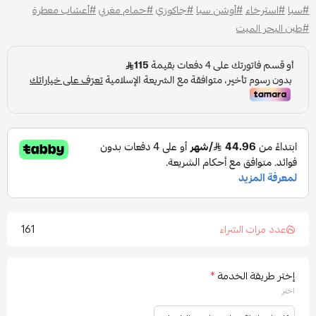
#سبا
#استرخاء
#أوشن سبا
#جاكوزي
#حمام مغربي
#أعشاب معطرة
#طين البحر الميت
161
عدد مرات الشراء
إختر طريقة الخدمة
*
اختر