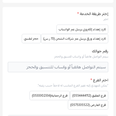
إختر طريقة الخدمة
*
اختر
كارد إهداء إلكتروني يرسل عبر الواتساب
كارد إهداء ورقي يرسل عبر شركات الشحن (15 ر.س)
حجز لنفسي
رقم جوالك
سيتم التواصل هاتفياً أو واتساب للتنسيق والحجز
اختر الفرع
*
“يمكن للمهدي إليه تغيير الفرع المناسب له لاحقاً حسب رغبته”.
فرع العقيق (0554444112)
فرع الرحمانية(0533302336)
فرع العارض (0575335522)