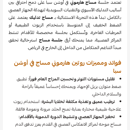
تعتمد جلسة
مساج هارموني
في أوشن سبا على دمج احترافي بين
أساليب التدليك الآسيوي والتقنيات السويدية لتهدئة الجهاز العصبي
بالكامل. تبدأ هذه التجربة الاستثنائية بـ
مساج تدليك
يعتمد على
الضغط الخفيف إلى المتوسط باستخدام الزيوت الطبيعية أو
المرطبات الفاخرة، وتُستكمل بجلسة مخصصة للأقدام تنشط
المراكز العصبية، مما يمنحك أرقى
جلسة مساج
استرخائية تحقق
مبدأ التناغم المتكامل من الداخل إلى الخارج في الرياض.
فوائد ومميزات روتين هارموني مساج في أوشن
سبا
تقليل مستويات التوتر وتحسين المزاج العام فوراً:
تطبيق
ضغط متوازن يزيل الإجهاد ويمنحك إحساساً عميقاً بالراحة
والسلام الداخلي.
ترطيب عميق وتغذية مكثفة لخلايا البشرة:
استخدام زيوت
علاجية طبيعية مختارة بعناية تمنح الجلد مرونة ونعومة فائقة.
تحفيز الجهاز العصبي وتنشيط الدورة الدموية بالأقدام:
مساج موجه لمراكز الانعكاس العصبي في القدم يعزز تدفق الدم