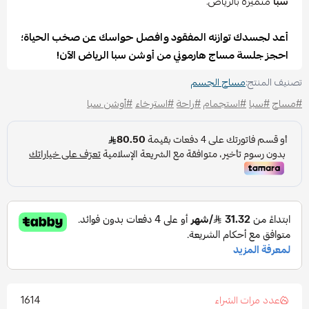
سبا
متميزة بالرياض.
أعد لجسدك توازنه المفقود وافصل حواسك عن صخب الحياة؛
احجز جلسة مساج هارموني من أوشن سبا الرياض الآن!
تصنيف المنتج:
مساج الجسم
#مساج
#سبا
#استجمام
#راحة
#استرخاء
#أوشن سبا
1614
عدد مرات الشراء