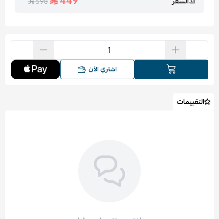
449
السعر
598
اشتري الآن
التقييمات