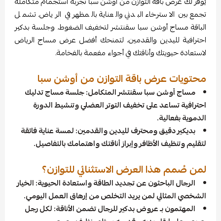
يُوفر لك عرض باقة التوازن من أوشن سبا تجربة استجمام متكاملة
تجمع بين الاسترخاء البدني والعناية بالمظهر في الرياض. تشمل
الباقة مساج أوشن سبا سقنتشر لتخفيف الضغوط، وجلسة بدكير
احترافية لليدين والقدمين، لتمنحك أفضل عرض مساج الرياض
لاستعادة حيويتك وأناقتك في أجواء مفعمة بالفخامة.
محتويات عرض باقة التوازن من أوشن سبا
مساج أوشن سبا سقنتشر المتكامل: جلسة مساج تدليك
احترافية تساعد على تخفيف التوتر العضلي وتنشيط الدورة
الدموية بفعالية.
بديكير دقيق ومحترف لليدين والقدمين: لمسة عناية فائقة
لتقليم وتنظيف الأظافر وإبراز أناقتك واهتمامك بالتفاصيل.
لمن صُمم هذا العرض الاستثنائي للتوازن؟
الرجال الباحثون عن تجديد الطاقة واستعادة الحيوية: الخيار
الشخصي المثالي لمن يريد التخلص من إرهاق العمل اليومي.
المهتمون بـ عروض بدكير للرجال تضمن الأناقة: لكل رجل