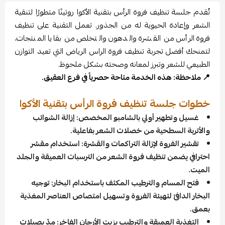
تُقدم جلسة تنظيف فروة الرأس بتقنية الأكوا روتينًا متطورًا لتنقية
الشعر وإعادة الحيوية له من الجذور. تعمل التقنية على تنظيف
فروة الرأس من القشرة والدهون والتخلص من بقايا المنتجات،
لتمنحك أفضل تجربة تنظيف فروة الراس الرياض التي تعيد التوازن
الطبيعي للشعر وتبرز لمعانه وصحته بشكل ملحوظ.
📍 ملاحظة: هذه الخدمة متاحة حصرياً في فرع العقيق.
خطوات جلسة تنظيف فروة الرأس بتقنية الأكوا
غسيل وتطهير أولي بالشامبو المخصص: إزالة الشوائب
والأتربة السطحية من خصلات الشعر بفاعلية.
تقشير الفروة لإزالة التراكمات والقشرة: استخدام مقشر
احترافي يضمن تنظيف فروة الشعر من الترسبات العميقة والجلد
الميت.
فتح المسام والترطيب المكثف باستخدام البخار: توجيه
البخار الدافئ لتهيئة الفروة وتسهيل امتصاص العناصر المغذية
بعمق.
التغذية العميقة والترطيب بزيت الأرجان الفاخر: مدّ بصيلات