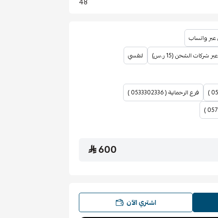
48
 عبر واتساب
شركات الشحن (15 ر.س)
لنفسي
فرع الرحمانية ( 0533302336 )
600
اشتري الآن