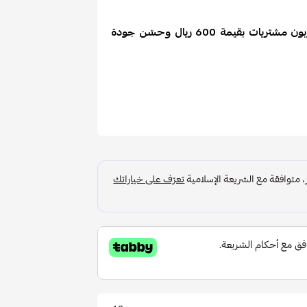
وجّه ميزانيتك نحو الأداء البدني العالي؛ احصل على كوبون مشتريات بقيمة 600 ريال وحسّن جودة