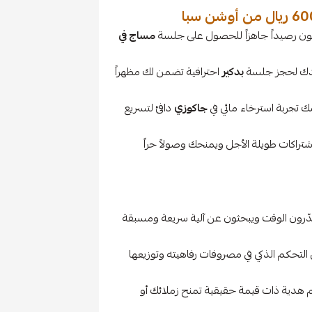
ن رصيداً جاهزاً للحصول على جلسة
مساج في
ك لحجز جلسة
بدكير
احترافية تضمن لك مظهراً
تجربة استرخاء مائي في
جاكوزي
دافئ لتسريع
تراكات طويلة الأجل ويمنحك وصولاً حراً
دّرون الوقت ويبحثون عن آلية سريعة ومسبقة
تحكم الذكي في مصروفات رفاهيته وتوزيعها
يم هدية ذات قيمة حقيقية تمنح زملائك أو