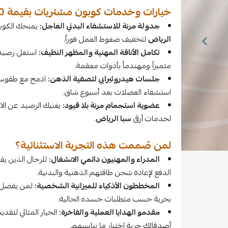
خيارات وخدمات كوبون مشتريات بقيمة 600 ريال من أوشن سبا
جدولة مرنة للاستشفاء البدني العاجل:
يمنحك الكوبو
الرياض
لتخفيف ضغوط العمل فوراً.
تكامل الأناقة المهنية والمظهر النظيف:
استغل رصيد
متميزاً ومهندماً بأدوات معقمة.
جلسات هيدروثيرابي لتصفية الذهن:
ادمج مع طقوسك 
استشفاء العضلات بعد أسبوع شاق.
عضوية استجمام مرنة بلا قيود:
يغنيك الرصيد عن الاش
لخدمات أرقى
سبا الرياض
.
لمن صُممت هذه التجربة الاستثنائية؟
المدراء والمهنيون دائمي الانشغال:
للرجال الذين يق
الدفع لإعادة شحن طاقتهم الذهنية والبدنية.
المخططون الأذكياء للميزانية الشخصية:
لمن يفضل ال
بحرية حسب متطلبات جسده الحالية.
مقدمو الهدايا العملية والفاخرة:
الخيار المثالي لتقد
أصدقائك حرية اختيار ما يناسبهم.