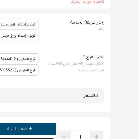
عدد مرات الشراء
إختر طريقة الخدمة
كوبون إهداء رقمي يرسل
إختر
كوبون إهداء ورقي يرسل عبر 
اختر الفرع
*
فرع العقيق ( 0554444112 )
“يمكن للمهدي إليه تغيير الفرع المناسب له
فرع العارض ( 0575335522 )
لاحقاً حسب رغبته”.
السعر
أضف للسلة