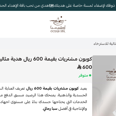
ب ذوقك لإضفاء لمسة خاصة على هديتك.
اهدي من تحب باقة الإهداء الجدي
أوشن سبا
كوبون مشتريات بقيمة 600 ريال هدية مثالية للاسترخاء
600
متوفر
يعيد
كوبون مشتريات بقيمة 600 ريال
تعريف العناية ا
الجسدية والذهنية. يمنحك هذا الرصيد مسبق الدفع ميزة
الخدمات التي يحتاجها جسدك بناءً على مستوى اجهادك
والإنتاجية في أفضل
سبا رجالي
.