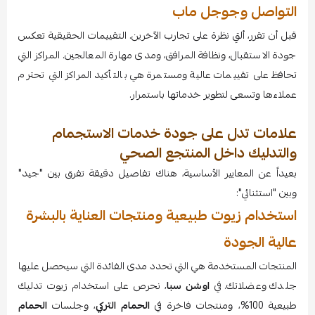
التواصل وجوجل ماب
قبل أن تقرر، ألقِ نظرة على تجارب الآخرين. التقييمات الحقيقية تعكس
جودة الاستقبال، ونظافة المرافق، ومدى مهارة المعالجين. المراكز التي
تحافظ على تقييمات عالية ومستمرة هي بالتأكيد المراكز التي تحترم
عملاءها وتسعى لتطوير خدماتها باستمرار.
علامات تدل على جودة خدمات الاستجمام
والتدليك داخل المنتجع الصحي
بعيداً عن المعايير الأساسية، هناك تفاصيل دقيقة تفرق بين "جيد"
وبين "استثنائي":
استخدام زيوت طبيعية ومنتجات العناية بالبشرة
عالية الجودة
المنتجات المستخدمة هي التي تحدد مدى الفائدة التي سيحصل عليها
جلدك وعضلاتك. في
اوشن سبا
، نحرص على استخدام زيوت تدليك
طبيعية 100%، ومنتجات فاخرة في
الحمام التركي
، وجلسات
الحمام