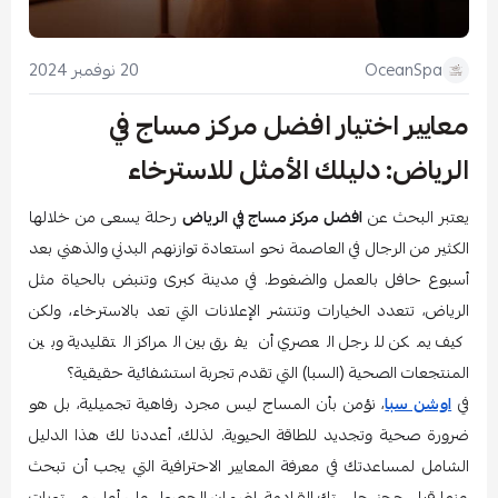
20 نوفمبر 2024
OceanSpa
معايير اختيار افضل مركز مساج في
الرياض: دليلك الأمثل للاسترخاء
يعتبر البحث عن
افضل مركز مساج في الرياض
رحلة يسعى من خلالها
الكثير من الرجال في العاصمة نحو استعادة توازنهم البدني والذهني بعد
أسبوع حافل بالعمل والضغوط. في مدينة كبرى وتنبض بالحياة مثل
الرياض، تتعدد الخيارات وتنتشر الإعلانات التي تعد بالاسترخاء، ولكن
كيف يمكن للرجل العصري أن يفرق بين المراكز التقليدية وبين
المنتجعات الصحية (السبا) التي تقدم تجربة استشفائية حقيقية؟
في
اوشن سبا
، نؤمن بأن المساج ليس مجرد رفاهية تجميلية، بل هو
ضرورة صحية وتجديد للطاقة الحيوية. لذلك، أعددنا لك هذا الدليل
الشامل لمساعدتك في معرفة المعايير الاحترافية التي يجب أن تبحث
عنها قبل حجز جلستك القادمة، لضمان الحصول على أعلى مستويات