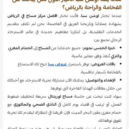
الفخامة والراحة بالرياض؟
عندما تختار
اوشن سبا
، فأنت تختار
افضل مركز مساج في الرياض
بشهادة عملائنا وتاريخنا العريق في العاصمة. نحن لم نكتفِ بتقديم
الخدمات التقليدية، بل ابتكرنا مفاهيم جديدة في عالم الاسترخاء
الرجالي تجمع بين:
خبرة الخمس نجوم:
جميع خدماتنا من
المساج
إلى
الحمام المغربي
والتركي
تُنفذ وفق معايير عالمية.
باقات العروض:
نوفر باستمرار
عروض سبا
تتيح لك الاستمتاع
بالفخامة بأسعار تنافسية.
الإهداء والتوصيل:
يمكنك الآن مشاركة تجربة الاسترخاء مع أحبائك
من خلال بطاقات الهدايا الفاخرة التي نوفرها.
سواء كنت تبحث عن جلسة
مساج اورينتال
سريعة لتخفيف ضغوط
العمل، أو ترغب في قضاء يوم كامل في
النادي الصحي والجاكوزي
مع
حمام مغربي بطين البحر الميت، فإن فريقنا في انتظارك ليقدم لك تجربة
تفوق توقعاتك.
العناية بالجسد ليست رفاهية موسمية، بل هي جزء من نمط الحياة