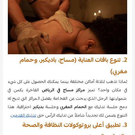
2. تنوع باقات العناية (مساج، باديكير، وحمام
مغربي)
لماذا تذهب لثلاثة أماكن مختلفة بينما يمكنك الحصول على كل شيء
في مكان واحد؟ تميز
مراكز مساج في الرياض
الفاخرة يكمن في
شموليتها. الرجل الذي يبحث عن الفخامة يفضل المراكز التي تتيح له
دمج جلسة تدليك مع
الحمام المغربي
وجلسة
بديكير
احترافية. هذا
التنوع يضمن لك تجديداً شاملاً من تدليك الرأس حتى
تدليك القدمين
.
3. تطبيق أعلى بروتوكولات النظافة والصحة