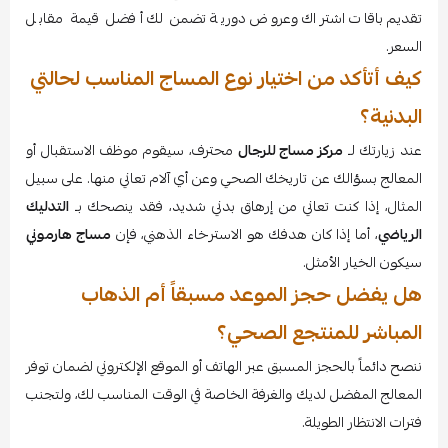
تقديم باقات اشتراك وعروض دورية تضمن لك أفضل قيمة مقابل
السعر.
كيف أتأكد من اختيار نوع المساج المناسب لحالتي
البدنية؟
عند زيارتك لـ
مركز مساج للرجال
محترف، سيقوم موظف الاستقبال أو
المعالج بسؤالك عن تاريخك الصحي وعن أي آلام تعاني منها. على سبيل
المثال، إذا كنت تعاني من إرهاق بدني شديد، فقد ينصحك بـ
التدليك
الرياضي
، أما إذا كان هدفك هو الاسترخاء الذهني، فإن
مساج هارموني
سيكون الخيار الأمثل.
هل يفضل حجز الموعد مسبقاً أم الذهاب
المباشر للمنتجع الصحي؟
ننصح دائماً بالحجز المسبق عبر الهاتف أو الموقع الإلكتروني لضمان توفر
المعالج المفضل لديك والغرفة الخاصة في الوقت المناسب لك، ولتجنب
فترات الانتظار الطويلة.