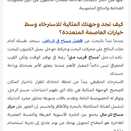
الفخامة والنتائج الملموسة.
كيف تجد وجهتك المثالية للاسترخاء وسط
خيارات العاصمة المتعددة؟
عندما تبدأ بالبحث عن
افضل مساج في الرياض
، ستجد نفسك أمام
مئات النتائج على محركات البحث وخرائط جوجل. يميل الكثيرون للبحث
بكلمات مثل "
مساج قريب مني
" رغبة في توفير الوقت، ولكن القرب
الجغرافي ليس دائماً المعيار الأهم عندما يتعلق الأمر بصحتك وراحة
جسدك.
الاسترخاء الحقيقي يبدأ من لحظة اتخاذك للقرار باختيار المكان
الصحيح. الوجهة المثالية هي تلك التي تفهم احتياجات جسم الرجل،
وتوفر له الخصوصية التامة، وتقدم باقات متنوعة تتجاوز مجرد التدليك
لتشمل العناية المتكاملة بالبشرة والأظافر والجسم. إن العثور على
مركز
مساج للرجال
يجمع بين الخبرة الآسيوية العريقة واللمسة العصرية
الفاخرة هو المفتاح لتحويل يومك من يوم عادي إلى تجربة استجمام
ملكية.