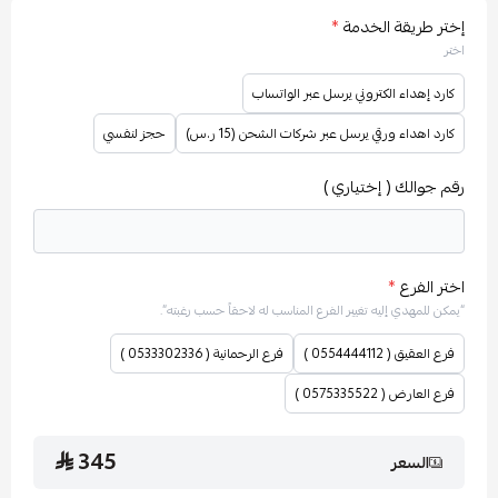
إختر طريقة الخدمة
*
اختر
كارد إهداء الكتروني يرسل عبر الواتساب
كارد اهداء ورقي يرسل عبر شركات الشحن (15 ر.س)
حجز لنفسي
رقم جوالك ( إختياري )
اختر الفرع
*
“يمكن للمهدي إليه تغيير الفرع المناسب له لاحقاً حسب رغبته”.
فرع العقيق ( 0554444112 )
فرع الرحمانية ( 0533302336 )
فرع العارض ( 0575335522 )
345
السعر