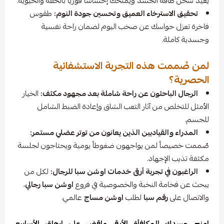
يعيد شحن طاقة الجسد ويمنحك إحساساً فورياً بالخفة والحيوية.
تحقيق الاسترخاء العميق وتحسين جودة النوم:
طقوس
فاخرة تعزل حواسك عن صخب اليوم لضمان راحة نفسية
وجسدية كاملة.
لمن صُممت هذه التجربة الاستشفائية
الحصرية؟
الرجال الباحثون عن راحة شاملة بعد مجهود مكثف:
الخيار
الأمثل للتخلص من آثار التعب الشاق وإعادة الضبط الشامل
للجسم.
المدراء والقياديين الذين يعانون من توتر عضلي مستمر:
صُممت خصيصاً لمن يواجهون ضغوطاً يومية ويحتاجون لجلسة
مكثفة تذيب الإجهاد.
الراغبون في تجربة أرقى خدمات اوشن سبا للرجال:
لكل من
يبحث عن فخامة النخبة والخصوصية في فروع
اوشن سبا رجالي
،
والاتصال على
رقم سبا
لطلب
اوشن مساج
عالمي.
امنح جسدك المكافأة الأرقى واقضِ على إرهاق الأسابيع