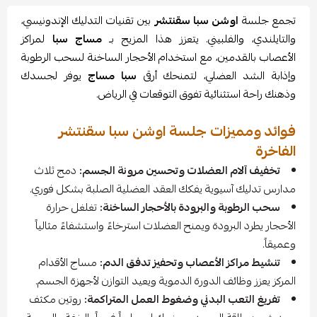
تجمع جلسة
اوشن سبا سقنتشر
بين تقنيات التدليك الإندونيسي،
والتايلندي، والفلبيني. يتعزز هذا المزيج بـ
مساج سبا
لمراكز
الأعصاب بالقدمين، مع استخدام الأحجار الساخنة لسحب الرطوبة
وإذابة الشد العضلي، لتمنحك أرقى
سبا مساج
يوفر لجسدك
وذهنك راحة استثنائية تفوق التوقعات في الرياض.
فوائد ومميزات جلسة اوشن سبا سقنتشر
الفاخرة
تخفيف آلام العضلات وتحسين مرونة الجسم:
دمج ثلاث
مدارس تدليك آسيوية يفكك العقد العضلية الصلبة بشكل فوري.
سحب الرطوبة والبرودة بالأحجار الساخنة:
تغلغل حرارة
الأحجار يطرد البرودة ويمنح العضلات استرخاءً واستشفاءً مثالياً
وعميقاً.
تنشيط مراكز الأعصاب وتحفيز تدفق الدم:
مساج الأقدام
المركز يعزز وظائف الدورة الدموية ويعيد التوازن لأجهزة الجسم.
تفريغ التعب البدني وضغوط العمل المتراكمة:
روتين مكثف