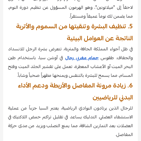
لاحقاً إلى "ميلاتونين"، وهو الهرمون المسؤول عن تنظيم دورة النوم،
مما يضمن لك نوماً عميقاً ومستقراً.
5. تنظيف البشرة وتنقيتها من السموم والأتربة
الناتجة عن العوامل البيئية
في ظل أجواء المملكة الجافة والمتربة، تتعرض بشرة الرجل للانسداد
والجفاف. طقوس
حمام مغربي رجال
في أوشن سبا، باستخدام طين
البحر الميت أو الأعشاب المعطرة، تعمل على تقشير الجلد الميت وفتح
المسام، مما يسمح للبشرة بالتنفس ويمنحها مظهراً صحياً وشاباً.
6. زيادة مرونة المفاصل والأربطة ودعم الأداء
البدني للرياضيين
للرجال الذين يرتادون النوادي الرياضية، يعتبر السبا جزءاً من عملية
الاستشفاء العضلي. التدليك يساعد في تقليل تراكم حمض اللاكتيك في
العضلات بعد التمارين الشاقة، مما يمنع التصلب ويزيد من مدى حركة
المفاصل.