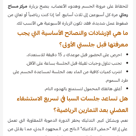
للحفاظ على مرونة الجسم وهدوء الأعصاب، ينصح بزيارة
مركز مساج
رجالي
مرة كل أسبوعين إلى ثلاث أسابيع. أما إذا كنت رياضياً أو تعاني من
ضغوط عمل شديدة، فقد تكون الزيارة الأسبوعية هي الأنسب لك.
ما هي الإرشادات والنصائح الأساسية التي يجب
معرفتها قبل جلستي الأولى؟
احرص على الحضور قبل موعدك بـ 15 دقيقة للاستعداد.
تجنب تناول وجبات ثقيلة قبل الجلسة بساعة على الأقل.
اشرب كميات كافية من الماء بعد الجلسة لمساعدة الجسم على
طرد السموم.
أغلق هاتفك المحمول لتستمتع بالهدوء التام.
هل تساعد جلسات السبا في تسريع الاستشفاء
العضلي بعد التمارين الرياضية؟
نعم، وبشكل كبير. التدليك يحفز الدورة الدموية اللمفاوية التي تعمل
على إزالة "حمض اللاكتيك" الناتج عن المجهود البدني، مما يقلل من