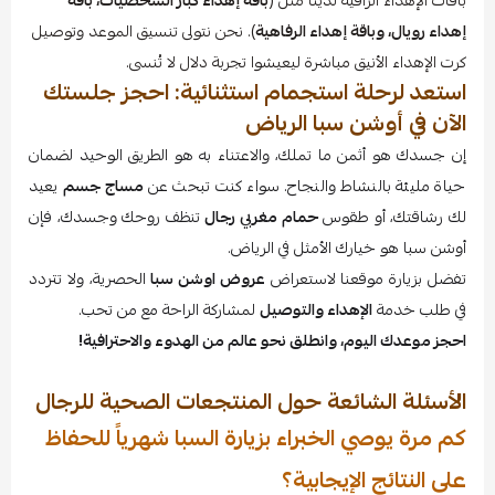
باقات الإهداء الراقية لدينا مثل (
باقة إهداء كبار الشخصيات، باقة
إهداء رويال، وباقة إهداء الرفاهية
). نحن نتولى تنسيق الموعد وتوصيل
كرت الإهداء الأنيق مباشرة ليعيشوا تجربة دلال لا تُنسى.
استعد لرحلة استجمام استثنائية: احجز جلستك
الآن في أوشن سبا الرياض
إن جسدك هو أثمن ما تملك، والاعتناء به هو الطريق الوحيد لضمان
حياة مليئة بالنشاط والنجاح. سواء كنت تبحث عن
مساج جسم
يعيد
لك رشاقتك، أو طقوس
حمام مغربي رجال
تنظف روحك وجسدك، فإن
أوشن سبا هو خيارك الأمثل في الرياض.
تفضل بزيارة موقعنا لاستعراض
عروض اوشن سبا
الحصرية، ولا تتردد
في طلب خدمة
الإهداء والتوصيل
لمشاركة الراحة مع من تحب.
احجز موعدك اليوم، وانطلق نحو عالم من الهدوء والاحترافية!
الأسئلة الشائعة حول المنتجعات الصحية للرجال
كم مرة يوصي الخبراء بزيارة السبا شهرياً للحفاظ
على النتائج الإيجابية؟