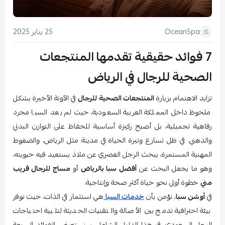
25 يناير 2025
OceanSpa
7 فوائد حقيقية تقدمها المنتجعات
الصحية للرجال في الرياض
تزايد الاهتمام بزيارة
المنتجعات الصحية للرجال
في الآونة الأخيرة بشكل
ملحوظ داخل المملكة العربية السعودية، حيث لم يعد السبا مجرد
رفاهية تجميلية، بل أصبح ركيزة أساسية للحفاظ على التوازن البدني
والذهني. في ظل تسارع وتيرة الحياة في مدينة مثل الرياض، والضغوط
المهنية المستمرة، يبحث الرجل العصري عن ملاذ يستعيد فيه حيويته،
وهو ما يجعل البحث عن
أفضل سبا بالرياض
أو
مساج للرجال قريب
مني
خطوة أولى نحو حياة أكثر صحة وإنتاجية.
في
أوشن سبا
، نؤمن بأن
خدمات السبا
هي استثمار في الذات، حيث نوفر
بيئة احترافية تدمج بين الأصالة والتقنيات الحديثة لتلبية احتياجات
الرجل السعودي. في هذا الدليل الشامل، سنستعرض الفوائد السبعة