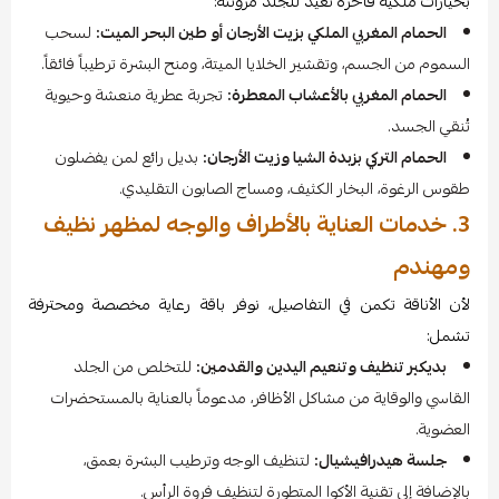
بخيارات ملكية فاخرة تعيد للجلد مرونته:
الحمام المغربي الملكي بزيت الأرجان أو طين البحر الميت:
لسحب
السموم من الجسم، وتقشير الخلايا الميتة، ومنح البشرة ترطيباً فائقاً.
الحمام المغربي بالأعشاب المعطرة:
تجربة عطرية منعشة وحيوية
تُنقي الجسد.
الحمام التركي بزبدة الشيا وزيت الأرجان:
بديل رائع لمن يفضلون
طقوس الرغوة، البخار الكثيف، ومساج الصابون التقليدي.
3. خدمات العناية بالأطراف والوجه لمظهر نظيف
ومهندم
لأن الأناقة تكمن في التفاصيل، نوفر باقة رعاية مخصصة ومحترفة
تشمل:
بديكير تنظيف وتنعيم اليدين والقدمين:
للتخلص من الجلد
القاسي والوقاية من مشاكل الأظافر، مدعوماً بالعناية بالمستحضرات
العضوية.
جلسة هيدرافيشيال:
لتنظيف الوجه وترطيب البشرة بعمق،
بالإضافة إلى تقنية الأكوا المتطورة لتنظيف فروة الرأس.