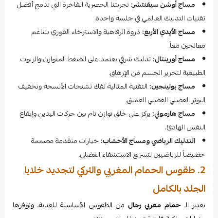
مساج أوشن سيقنتشر:
تجربتنا الحصرية الفاخرة التي تدمج أفضل
تقنيات التدليك العالمي في جلسة واحدة.
مساج الأيدي الأربع:
ذروة الرفاهية والاسترخاء الفوري بتناغم
معالجين معاً.
مساج أورينتال:
تدليك شرقي يعتمد على الضغط المتوازن والزيوت
الطبيعية لتحرير الجسم من الإرهاق.
مساج بولينجين:
التقنية المثالية لفك تشنجات الأنسجة وتخفيف
التوتر العضلي العضلي العميق.
مساج هارموني:
يركز على خلق توازن تام بين حركات اليدين وإيقاع
النفس الهادئ.
التدليك الرياضي ومساج الأخشاب:
خيارات متقدمة مصممة
خصيصاً للرياضيين لتسريع الاستشفاء العضلي.
2. طقوس الحمام المغربي والتركي لتجديد خلايا
الجلد بالكامل
يعتبر الـ
حمام مغربي رجال
من الطقوس الأساسية للعناية، ونوفرها