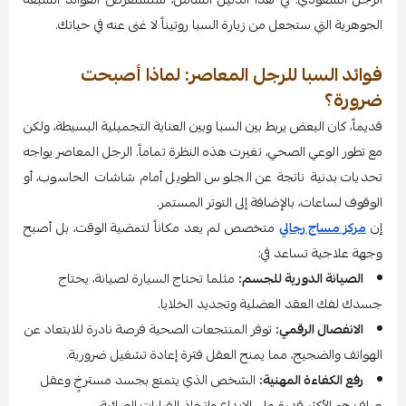
الجوهرية التي ستجعل من زيارة السبا روتيناً لا غنى عنه في حياتك.
فوائد السبا للرجل المعاصر: لماذا أصبحت
ضرورة؟
قديماً، كان البعض يربط بين السبا وبين العناية التجميلية البسيطة، ولكن
مع تطور الوعي الصحي، تغيرت هذه النظرة تماماً. الرجل المعاصر يواجه
تحديات بدنية ناتجة عن الجلوس الطويل أمام شاشات الحاسوب، أو
الوقوف لساعات، بالإضافة إلى التوتر المستمر.
إن
مركز مساج رجالي
متخصص لم يعد مكاناً لتمضية الوقت، بل أصبح
وجهة علاجية تساعد في:
الصيانة الدورية للجسم:
مثلما تحتاج السيارة لصيانة، يحتاج
جسدك لفك العقد العضلية وتجديد الخلايا.
الانفصال الرقمي:
توفر المنتجعات الصحية فرصة نادرة للابتعاد عن
الهواتف والضجيج، مما يمنح العقل فترة إعادة تشغيل ضرورية.
رفع الكفاءة المهنية:
الشخص الذي يتمتع بجسد مسترخٍ وعقل
صافٍ هو الأكثر قدرة على الإبداع واتخاذ القرارات الصائبة.