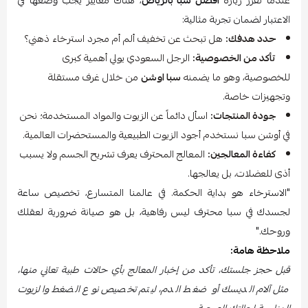
عندما تقرر زيارة
افضل سبا بالرياض
، هناك معايير يجب وضعها في
الاعتبار لضمان تجربة مثالية:
حدد هدفك:
هل تبحث عن تخفيف ألم أم مجرد استرخاء ذهني؟
تأكد من الخصوصية:
الرجل السعودي يولي أهمية كبرى
للخصوصية، وهو ما يضمنه
سبا اوشن
من خلال غرف مستقلة
وتجهيزات خاصة.
جودة المنتجات:
اسأل دائماً عن الزيوت والمواد المستخدمة؛ نحن
في أوشن سبا نستخدم أجود الزيوت الطبيعية والمستحضرات العالمية.
كفاءة المعالجين:
المعالج المحترف يعرف تشريح الجسم ولا يسبب
أذى للعضلات، بل يعالجها.
"الاسترخاء هو بداية الحكمة. في عالمنا المتسارع، تخصيص ساعة
لجسدك في سبا محترف ليس رفاهية، بل هو صيانة ضرورية لعقلك
وروحك."
ملاحظة هامة:
قبل حجز جلستك، تأكد من إخبار المعالج بأي حالات طبية تعاني منها،
مثل آلام الديسك أو ضغط الدم، ليتم تخصيص نوع الضغط والزيوت