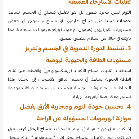
تقنيات الاسترخاء العميقة
التوتر ليس مجرد شعور، بل هو تفاعل كيميائي في الجسم. تساعد
خدمات السبا
مثل مساج هارموني أو مساج بولينجين في خفض
مستويات الكورتيزول (هرمون الإجهاد) ورفع هرمونات السعادة، مما
يتركك في حالة من السلام النفسي العميق.
3. تنشيط الدورة الدموية في الجسم وتعزيز
مستويات الطاقة والحيوية اليومية
استخدام تقنيات مساج الأقدام (ريفلكسولوجي) والضغط على نقاط
الطاقة الحيوية يساعد في تحسين تدفق الأكسجين إلى الخلايا. هذا
النشاط لا يريحك وقت الجلسة فحسب، بل يمنحك طاقة متجددة
تستمر معك لعدة أيام بعد الزيارة.
4. تحسين جودة النوم ومحاربة الأرق بفضل
موازنة الهرمونات المسؤولة عن الراحة
إذا كنت تعاني من صعوبة في النوم، فالبحث بـ
مساج للرجال قريب مني
قد تكون الحل الأمثل. المساج يحفز إفراز "السيروتونين" الذي يتحول