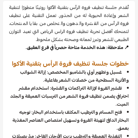
تُقدم جلسة تنظيف فروة الرأس بتقنية الأكوا روتينًا متطورًا لتنقية
الشعر وإعادة الحيوية له من الجذور. تعمل التقنية على تنظيف
فروة الرأس من القشرة والدهون والتخلص من بقايا المنتجات،
لتمنحك أفضل تجربة تنظيف فروة الراس الرياض التي تعيد التوازن
الطبيعي للشعر وتبرز لمعانه وصحته بشكل ملحوظ.
📍 ملاحظة: هذه الخدمة متاحة حصرياً في فرع العقيق.
خطوات جلسة تنظيف فروة الرأس بتقنية الأكوا
غسيل وتطهير أولي بالشامبو المخصص: إزالة الشوائب
والأتربة السطحية من خصلات الشعر بفاعلية.
تقشير الفروة لإزالة التراكمات والقشرة: استخدام مقشر
احترافي يضمن تنظيف فروة الشعر من الترسبات العميقة والجلد
الميت.
فتح المسام والترطيب المكثف باستخدام البخار: توجيه
البخار الدافئ لتهيئة الفروة وتسهيل امتصاص العناصر المغذية
بعمق.
التغذية العميقة والترطيب بزيت الأرجان الفاخر: مدّ بصيلات