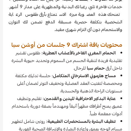
خدمات فاخرة تلبي رغباتك البدنية والمظهرية على مدار 9 أشهر.
تمنحك هذه العضوية ميزة الاستمتاع بأرقى طقوس الرعاية
الشخصية بتكلفة حصرية مسبقة الدفع تضمن لك التوازن
والاستجمام دون أي التزام شهري مقيد.
محتويات باقة اشتراك 9 جلسات من أوشن سبا
الحمام المغربي الفاخر بالأعشاب العطرية:
طقوس تقشير
تقليدية فريدة لتنقية الجسم من السموم وتجديد حيوية البشرة
داخل أرقى
حمام سبا
للرجال.
مساج هارموني الاسترخائي المتكامل:
جلسة تدليك مكثفة
ومخصصة لتفتيت العقد العضلية وتخفيف التوتر لضمان أعلى
مستويات الراحة الذهنية والجسدية.
عناية البدكير الاحترافية لليدين والقدمين:
تقليم وتنظيف
عميق يمنح أطرافك مظهراً أنيقاً ومهندماً بصفة دورية باستخدام
أدوات معقمة طبياً.
تنظيف البشرة بالمستحضرات الطبيعية:
روتين شامل لتطهير
مسام الوجه بعمق وإعادة النضارة والإشراقة الصحية الفورية