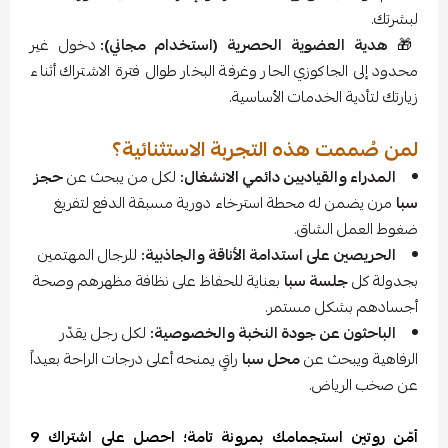
لبشرتك.
🎁
هدية العضوية الحصرية (استخدام مجاني):
دخول غير
محدود إلى الجاكوزي الحار وغرفة البخار طوال فترة الاشتراك أثناء
زيارتك لتأدية الخدمات الأساسية.
لمن صُممت هذه التجربة الاستثنائية؟
المدراء والقياديين دائمي الانشغال:
لكل من يبحث عن
حجز
سبا
مرن يضمن له محطة استرخاء دورية مسبقة الدفع لتفريغ
ضغوط العمل الشاق.
الحريصين على استدامة الأناقة والجاذبية:
للرجال المهتمين
بجدولة كل
جلسة سبا
بعناية للحفاظ على نظافة مظهرهم وصحة
أجسادهم بشكل مستمر.
الباحثون عن جودة النخبة والخصوصية:
لكل رجل يقدّر
الرفاهية ويبحث عن
محل سبا
راقٍ يمنحه أعلى درجات الراحة بعيداً
عن صخب الرياض.
أمّن روتين استجمامك بمرونة تامة؛ احصل على اشتراك 9